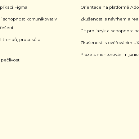
aplikaci Figma
Orientace na platformě Ado
t i schopnost komunikovat v
Zkušenosti s návrhem a real
řešení
Cit pro jazyk a schopnost na
I trendů, procesů a
Zkušenosti s ověřováním UX
Praxe s mentorováním junio
a pečlivost