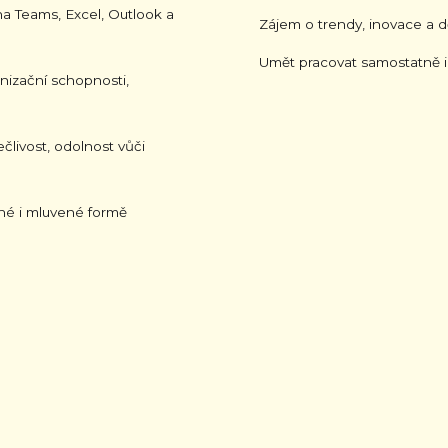
na Teams, Excel, Outlook a
Zájem o trendy, inovace a dě
Umět pracovat samostatně i
nizační schopnosti,
livost, odolnost vůči
ané i mluvené formě