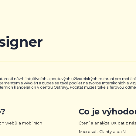
signer
tarosti návrh intuitivních a poutavých uživatelských rozhraní pro mobil
ntem a vývojáři a budeš se také podílet na tvorbě interakčních a vizuál
rních kancelářích v centru Ostravy. Počítat můžeš také s férovou odm
?
Co je výhodo
ích webů a mobilních
Čtení a analýza UX dat z nás
Microsoft Clarity a další