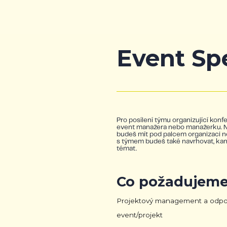
Event Spe
Pro posílení týmu organizující ko
event manažera nebo manažerku. Nezá
budeš mít pod palcem organizaci n
s týmem budeš také navrhovat, kam 
témat.
Co požadujeme
Projektový management a odpo
event/projekt