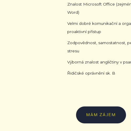
Znalost Microsoft Office (zejmé
Word)
Velmi dobré komunikační a orga
proaktivní přístup
Zodpovědnost, samostatnost, peč
stresu
Výborná znalost angličtiny v ps
Řidičské oprávnění sk. B
MÁM ZÁJEM