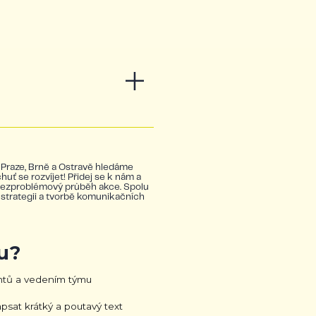
Praze, Brně a Ostravě hledáme
uť se rozvíjet! Přidej se k nám a
 bezproblémový průběh akce. Spolu
 strategii a tvorbě komunikačních
u?
ntů a vedením týmu
psat krátký a poutavý text