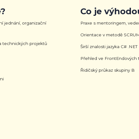
?
Co je výhodo
ní jednání, organizační
Praxe s mentoringem, vede
Orientace v metodě SCRU
 technických projektů
Širší znalosti jazyka C# .NE
Přehled ve FrontEndových 
Řidičský průkaz skupiny B
ni