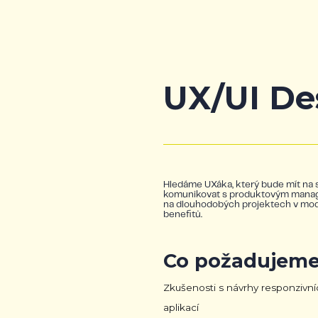
UX/UI De
Hledáme UXáka, který bude mít na s
komunikovat s produktovým manageme
na dlouhodobých projektech v mode
benefitů.
Co požadujeme
Zkušenosti s návrhy responzivn
aplikací