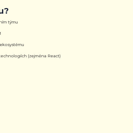
u?
ním týmu
M
T ekosystému
technologiích (zejména React)