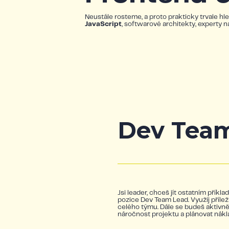
Neustále rosteme, a proto prakticky trvale
JavaScript
, softwarové architekty, experty n
Dev Tea
Jsi leader, chceš jít ostatním přík
pozice Dev Team Lead. Využij příleži
celého týmu. Dále se budeš aktivn
náročnost projektu a plánovat nákl