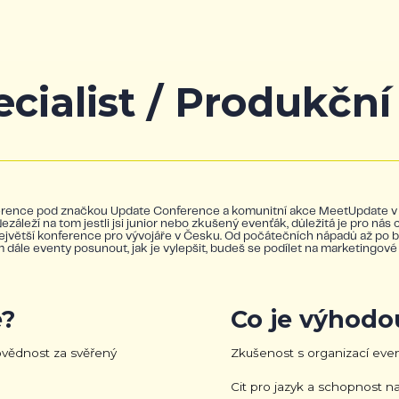
cialist / Produkční
nference pod značkou Update Conference a komunitní akce MeetUpdate v 
leží na tom jestli jsi junior nebo zkušený evenťák, důležitá je pro nás ch
ejvětší konference pro vývojáře v Česku. Od počátečních nápadů až po
dále eventy posunout, jak je vylepšit, budeš se podílet na marketingové
?
Co je výhodo
vědnost za svěřený
Zkušenost s organizací eve
Cit pro jazyk a schopnost na