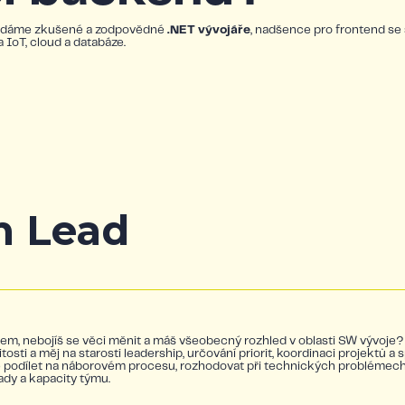
 hledáme zkušené a zodpovědné
.NET vývojáře
, nadšence pro frontend se 
a IoT, cloud a databáze.
m Lead
ladem, nebojíš se věci měnit a máš všeobecný rozhled v oblasti SW vývoje
tosti a měj na starosti leadership, určování priorit, koordinaci projektů 
ě podílet na náborovém procesu, rozhodovat při technických problémech
ady a kapacity týmu.