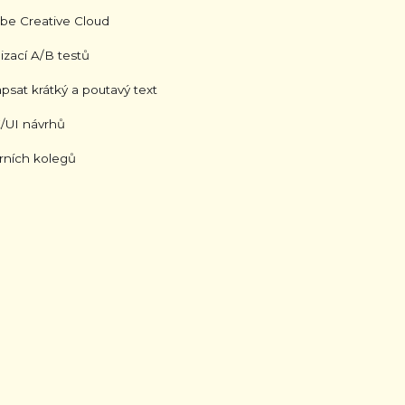
be Creative Cloud
izací A/B testů
psat krátký a poutavý text
/UI návrhů
rních kolegů