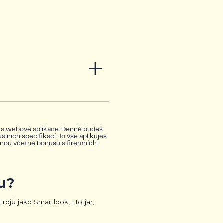
ní a webové aplikace. Denně budeš
ních specifikací. To vše aplikuješ
ěnou včetně bonusů a firemních
u?
trojů jako Smartlook, Hotjar,