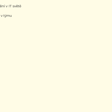
ní v IT světě
 v týmu